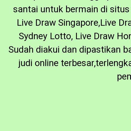
santai untuk bermain di situ
Live Draw Singapore,Live Dr
Sydney Lotto, Live Draw Ho
Sudah diakui dan dipastikan
judi online terbesar,terlen
pe