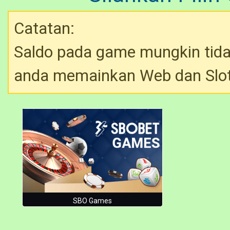
Catatan:
Saldo pada game mungkin tida
anda memainkan Web dan Slo
SBO Games