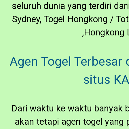
seluruh dunia yang terdiri dar
Sydney, Togel Hongkong / Tot
,Hongkong L
Agen Togel Terbesar 
situs K
Dari waktu ke waktu banyak b
akan tetapi agen togel yang 