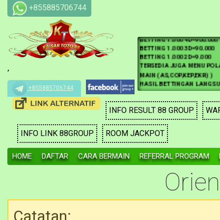
BETTING 1.000 3D=200.000
+855885706744
BETTING 1.000 2D=20.000
PRIZE 3
BETTING 1.000 4D=900.000
BETTING 1.000 3D=90.000
BETTING 1.000 2D=9.000
TERSEDIA JUGA MENU PO
MAIN (AS,COP,KEP,EKR) 
,
:
:
HASIL BETTINGAN LANGSU
KAISARTOTO88 (NO DISKO
+855885706744
INFO RESULT 88 GROUP
WA
INFO LINK 88GROUP
ROOM JACKPOT
HOME
DAFTAR
CARA BERMAIN
REFERRAL PROGRAM
Orie
Catatan: