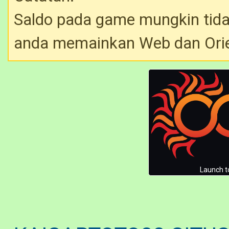
Saldo pada game mungkin tida
anda memainkan Web dan Ori
Launch t